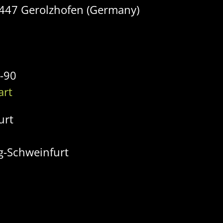
7447 Gerolzhofen (Germany)
2-90
art
urt
-Schweinfurt